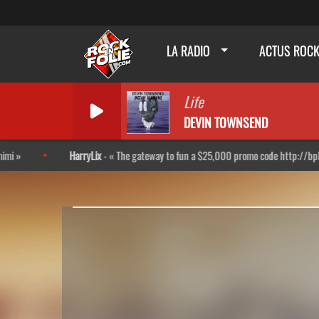
LA RADIO
ACTUS ROC
Life
DEVIN TOWNSEND
HarryLix
-
The gateway to fun a $25,000 promo code http://bpl.kr/Rkx