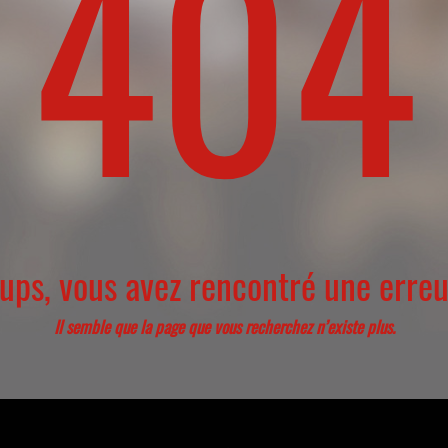
404
ups, vous avez rencontré une erreu
Il semble que la page que vous recherchez n’existe plus.