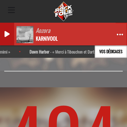
Aozora
KARNIVOOL
mi
Dawn Harbor
-
Merci à Tibouchon et Darta pour l’interview ! Trè
VOS DÉDICACES