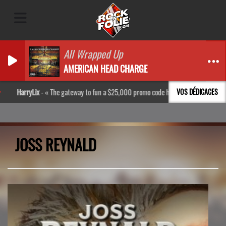
All Wrapped Up
AMERICAN HEAD CHARGE
arryLix
-
The gateway to fun a $25,000 promo code http://bpl.kr/Rkxs
VOS DÉDICACES
JOSS REYNALD