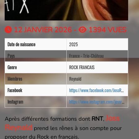
12 JANVIER 2026 -
1394 VUES
Date de naissance
2025
Pays
France - Trie-Château
Genre
ROCK FRANCAIS
Membres
Reynald
Facebook
https://www.facebook.com/JossReynald
Instagram
https://www.instagram.com/jossreynald/
Joss
RNT
Après différentes formations dont
,
Reynald
prend les rênes à son compte pour
proposer du Rock en français.