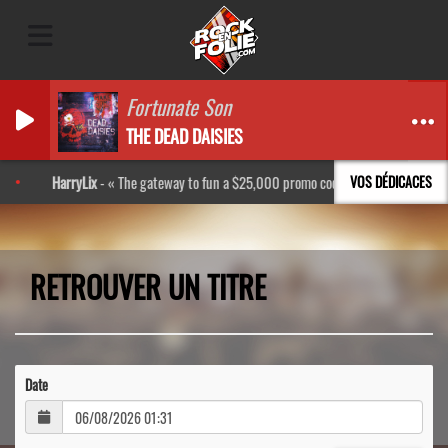
Fortunate Son
THE DEAD DAISIES
HarryLix
-
The gateway to fun a $25,000 promo code http://bpl.kr/Rkxs
VOS DÉDICACES
RETROUVER UN TITRE
Date