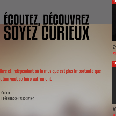
15:08
Trance
SUE
15:02
libre et indépendant où la musique est plus importante que
motion veut se faire autrement.
Cédric
Président de l'association
If This