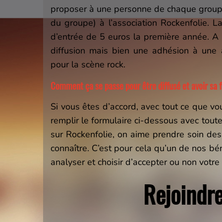
proposer à une personne de chaque groupe
du groupe) à l’association Rockenfolie. L
d’entrée de 5 euros la première année. A 
diffusion mais bien une adhésion à une 
pour la scène rock.
Comment ça se passe pour être diffusé et avoir sa f
Si vous êtes d’accord, avec tout ce que vou
remplir le formulaire ci-dessous avec tou
sur Rockenfolie, on aime prendre soin des
connaître. C’est pour cela qu’un de nos bén
analyser et choisir d’accepter ou non votr
Rejoindr