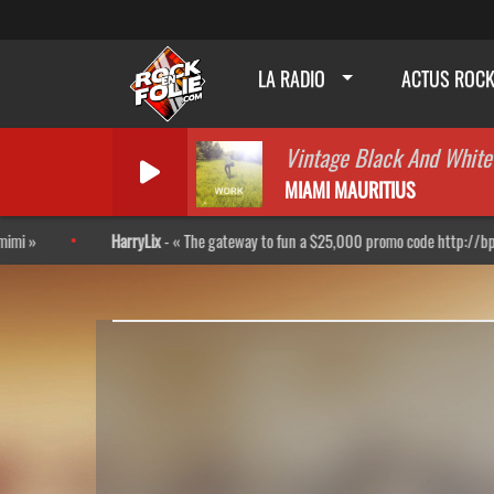
LA RADIO
ACTUS ROC
Vintage Black And White
MIAMI MAURITIUS
HarryLix
-
The gateway to fun a $25,000 promo code http://bpl.kr/Rkx