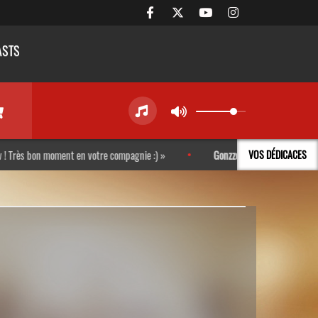
ASTS
 bon moment en votre compagnie :)
Gonzzo
-
Mais quelle belle idée qu
VOS DÉDICACES