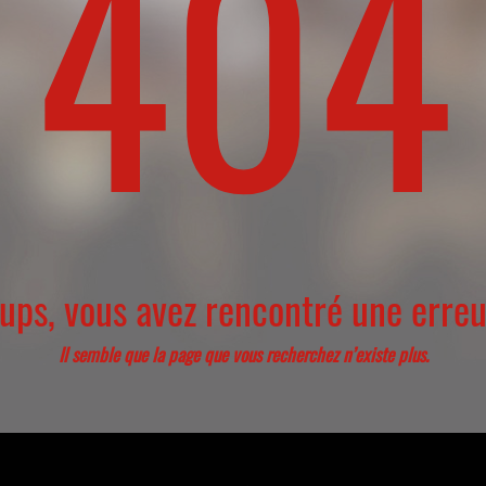
404
ups, vous avez rencontré une erreu
Il semble que la page que vous recherchez n’existe plus.