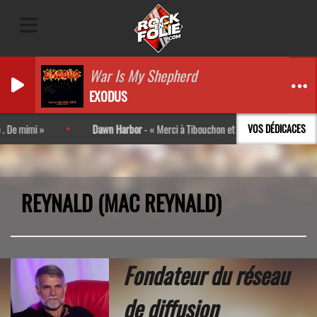
War Is My Shepherd
EXODUS
imi
Dawn Harbor
-
Merci à Tibouchon et Darta pour l’interview ! Tr
VOS DÉDICACES
REYNALD (MAC REYNALD)
Fondateur
du réseau
de diffusion