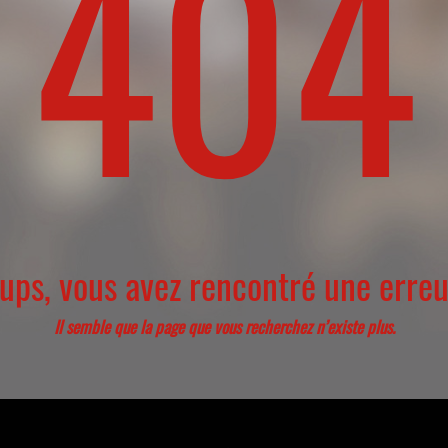
404
ups, vous avez rencontré une erreu
Il semble que la page que vous recherchez n’existe plus.