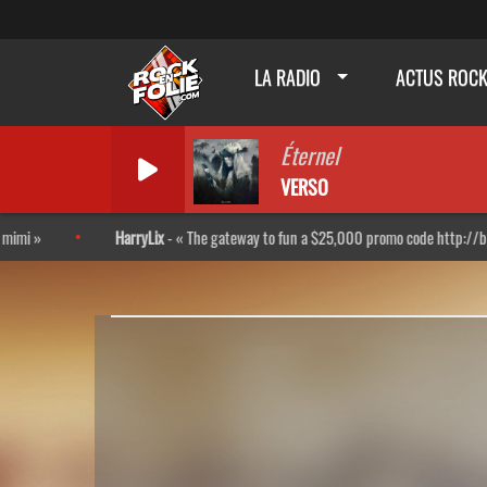
LA RADIO
ACTUS ROC
Éternel
VERSO
HarryLix
-
The gateway to fun a $25,000 promo code http://bpl.kr/Rk