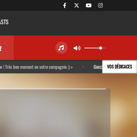
ASTS
s bon moment en votre compagnie :)
Gonzzo
-
Mais quelle belle idée q
VOS DÉDICACES