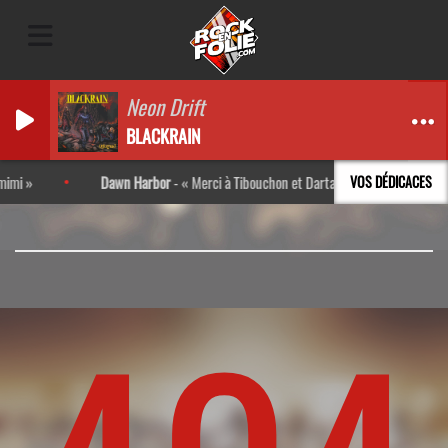
Neon Drift
BLACKRAIN
mi
Dawn Harbor
-
Merci à Tibouchon et Darta pour l’interview ! Très
VOS DÉDICACES