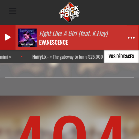
Fight Like A Girl (feat. K.Flay)
EVANESCENCE
mi
HarryLix
-
The gateway to fun a $25,000 promo code http://bpl.
VOS DÉDICACES